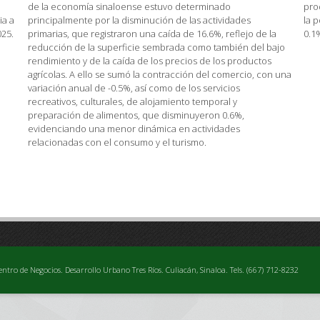
de la economía sinaloense estuvo determinado
pro
ia a
principalmente por la disminución de las actividades
la 
025.
primarias, que registraron una caída de 16.6%, reflejo de la
0.1
reducción de la superficie sembrada como también del bajo
rendimiento y de la caída de los precios de los productos
agrícolas. A ello se sumó la contracción del comercio, con una
variación anual de -0.5%, así como de los servicios
recreativos, culturales, de alojamiento temporal y
preparación de alimentos, que disminuyeron 0.6%,
evidenciando una menor dinámica en actividades
relacionadas con el consumo y el turismo.
entro de Negocios. Desarrollo Urbano Tres Ríos. Culiacán, Sinaloa. Tels. (667) 712-8232