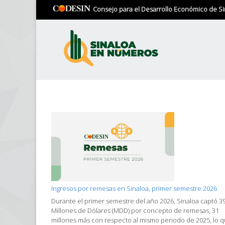
Consejo para el Desarrollo Económico de Si
Ingresos por remesas en Sinaloa, primer semestre 2026
Durante el primer semestre del año 2026, Sinaloa captó 3
Millones de Dólares (MDD) por concepto de remesas, 31
millones más con respecto al mismo periodo de 2025, lo 