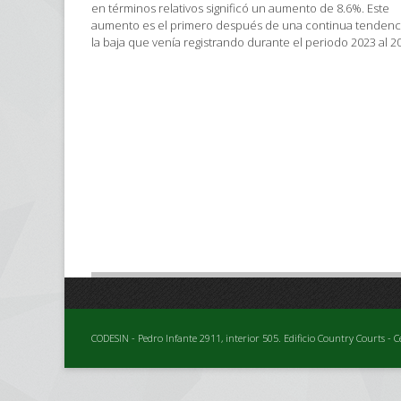
en términos relativos significó un aumento de 8.6%. Este
aumento es el primero después de una continua tendenc
la baja que venía registrando durante el periodo 2023 al 2
CODESIN - Pedro Infante 2911, interior 505. Edificio Country Courts - C