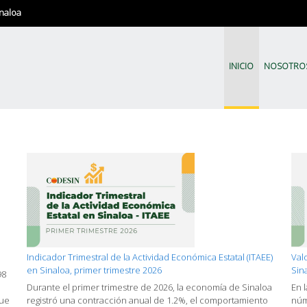
naloa
CODESIN | Sinaloa en Nú
El Comité de Evaluación Estadíst
INICIO
NOSOTRO
Indicador Trimestral de la Actividad Económica Estatal (ITAEE)
Val
en Sinaloa, primer trimestre 2026
Sin
98
Durante el primer trimestre de 2026, la economía de Sinaloa
En 
que
registró una contracción anual de 1.2%, el comportamiento
núm