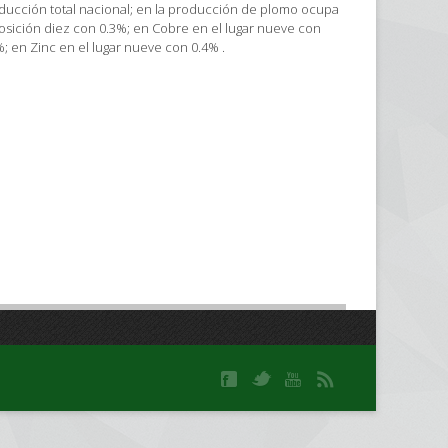
ducción total nacional; en la producción de plomo ocupa
posición diez con 0.3%; en Cobre en el lugar nueve con
%; en Zinc en el lugar nueve con 0.4% .