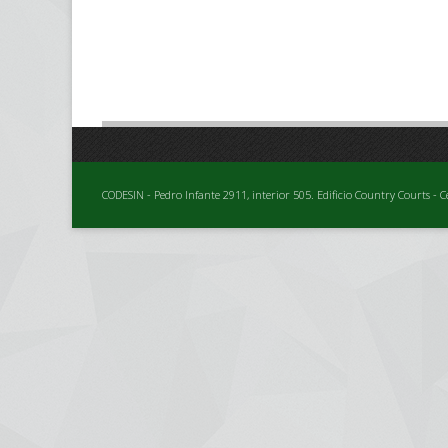
CODESIN - Pedro Infante 2911, interior 505. Edificio Country Courts - C