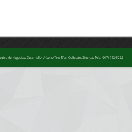
entro de Negocios. Desarrollo Urbano Tres Ríos. Culiacán, Sinaloa. Tels. (667) 712-8232