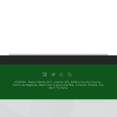
CODESIN - Pedro Infante 2911, interior 505. Edificio Country Courts -
Centro de Negocios. Desarrollo Urbano Tres Ríos. Culiacán, Sinaloa. Tels.
(667) 712-8232