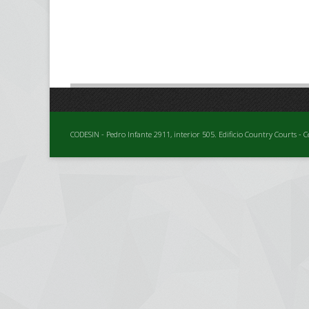
CODESIN - Pedro Infante 2911, interior 505. Edificio Country Courts - C