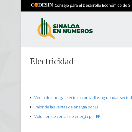
Consejo para el Desarrollo Económico de Si
Electricidad
Venta de energía eléctrica con tarifas agrupadas secto
Valor de las ventas de energia por EF
Volumen de ventas de energia por EF