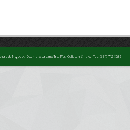
entro de Negocios. Desarrollo Urbano Tres Ríos. Culiacán, Sinaloa. Tels. (667) 712-8232