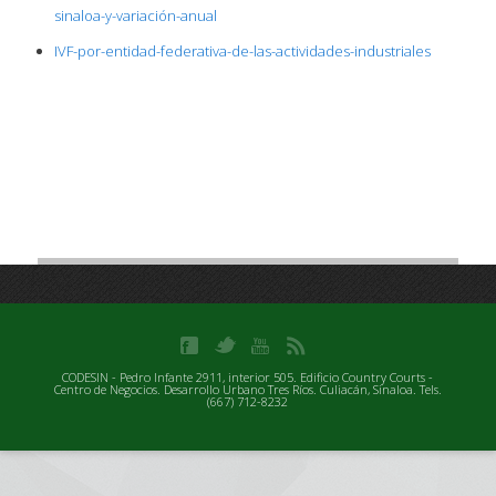
sinaloa-y-variación-anual
IVF-por-entidad-federativa-de-las-actividades-industriales
CODESIN - Pedro Infante 2911, interior 505. Edificio Country Courts -
Centro de Negocios. Desarrollo Urbano Tres Ríos. Culiacán, Sinaloa. Tels.
(667) 712-8232