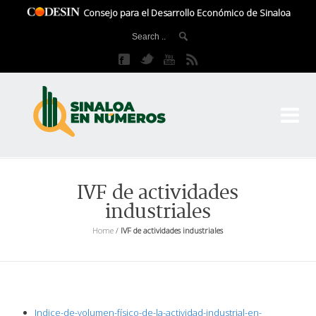
Consejo para el Desarrollo Económico de Sinaloa
CO
El 
IVF de actividades
industriales
Home
/
IVF de actividades industriales
Indice-de-volumen-físico-de-la-actividad-industrial-en-