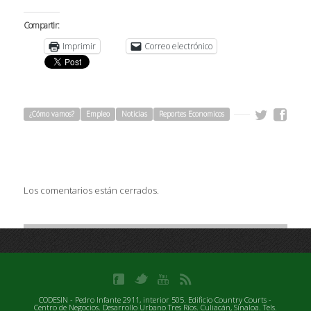
Compartir:
Imprimir
Correo electrónico
¿Cómo vamos?
Empleo
Noticias
Reportes Economicos
Los comentarios están cerrados.
CODESIN - Pedro Infante 2911, interior 505. Edificio Country Courts -
Centro de Negocios. Desarrollo Urbano Tres Ríos. Culiacán, Sinaloa. Tels.