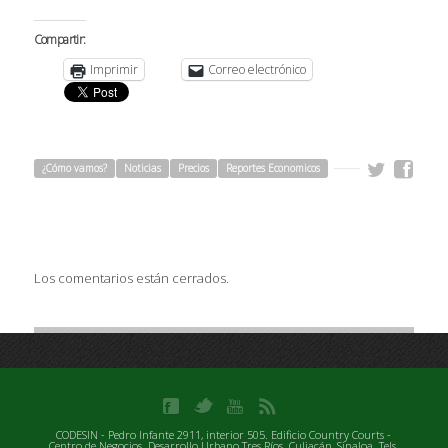
Compartir:
Imprimir
Correo electrónico
¿Cómo vamos?
Noticias
Precios
Reportes Economicos
Los comentarios están cerrados.
CODESIN - Pedro Infante 2911, interior 505. Edificio Country Courts -
Centro de Negocios. Desarrollo Urbano Tres Ríos. Culiacán, Sinaloa. Tels.