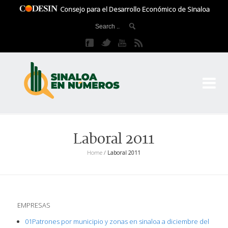
Consejo para el Desarrollo Económico de Sinaloa
CO
El 
Laboral 2011
Home
/
Laboral 2011
EMPRESAS
01Patrones por municipio y zonas en sinaloa a diciembre del