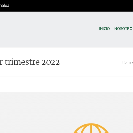
naloa
CODESIN | Sinaloa en Nú
El Comité de Evaluación Estadíst
INICIO
NOSOTRO
r trimestre 2022
Home