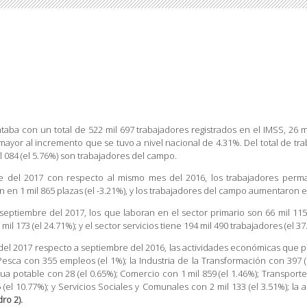
taba con un total de 522 mil 697 trabajadores registrados en el IMSS, 26 
mayor al incremento que se tuvo a nivel nacional de 4.31%. Del total de tra
l 084 (el 5.76%) son trabajadores del campo.
e del 2017 con respecto al mismo mes del 2016, los trabajadores perma
n 1 mil 865 plazas (el -3.21%), y los trabajadores del campo aumentaron en 
septiembre del 2017, los que laboran en el sector primario son 66 mil 115 (e
mil 173 (el 24.71%); y el sector servicios tiene 194 mil 490 trabajadores (el 3
 del 2017 respecto a septiembre del 2016, las actividades económicas que
y Pesca con 355 empleos (el 1%); la Industria de la Transformación con 397 (e
 agua potable con 28 (el 0.65%); Comercio con 1 mil 859 (el 1.46%); Transport
(el 10.77%); y Servicios Sociales y Comunales con 2 mil 133 (el 3.51%); l
ro 2).