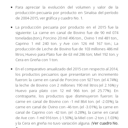
Para apreciar la evolución del volumen y valor de la
producción pecuaria por producto en Sinaloa del período
de 2004-2015, ver gráfica y cuadro No. 1.
La producción pecuaria por producto en el 2015 fue la
siguiente: La carne en canal de Bovino fue de 90 mil 074
toneladas (ton.), Porcino 20 mil 496 ton., Ovino 1 mil 481 ton.,
Caprino 1 mil 240 ton. y Ave con 126 mil 167 ton.; La
producción de Leche de Bovino fue de 103 millones 486 mil
litros; Huevo para Plato fue de 63 mil 286 ton; Miel 192 ton. y
Cera en Greña con 1 ton.
En el comparativo anualizado del 2015 con respecto al 2014,
los productos pecuarios que presentaron un incremento
fueron: la carne en canal de Porcino con 927 ton. (el 4.74%);
la leche de Bovino con 2 millones 190 mil litros (el 2.16%) y
Huevo para plato con 12 mil 966 ton. (el 25.77%). En
contraparte, los productos que disminuyeron fueron: la
carne en canal de Bovino con -1 mil 864 ton. (el -2.03%), la
carne en canal de Ovino con -46 ton. (el -3.01%), la carne en
canal de Caprino con -42 ton. (el -3.28%), la carne en canal
de Ave con -1 mil 916 ton. (-1.50%), la Miel con -2 ton. (-1.03%)
y la Cera en greña no tuvo variación alguna. (
Ver cuadro No.