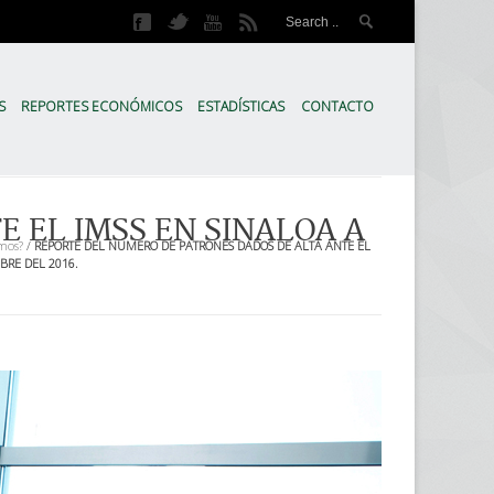
meros
ica Económica de Sinaloa, es un Comité Ciudadano, creado en 2007, que tien
S
REPORTES ECONÓMICOS
ESTADÍSTICAS
CONTACTO
 EL IMSS EN SINALOA A
mos?
/
REPORTE DEL NÚMERO DE PATRONES DADOS DE ALTA ANTE EL
BRE DEL 2016.