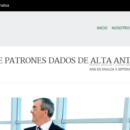
naloa
CODESIN | Sinaloa en Nú
El Comité de Evaluación Estadíst
INICIO
NOSOTRO
 PATRONES DADOS DE ALTA ANTE
Home
/
Noticias
/
¿Cómo va
IMSS EN SINALOA A SEPTIEM