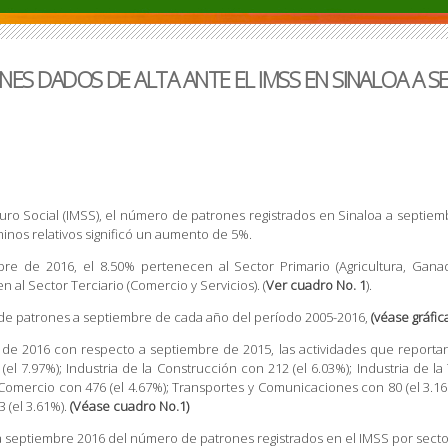
S DADOS DE ALTA ANTE EL IMSS EN SINALOA A SE
uro Social (IMSS), el número de patrones registrados en Sinaloa a septiem
inos relativos significó un aumento de 5%.
bre de 2016, el 8.50% pertenecen al Sector Primario (Agricultura, Ganade
n al Sector Terciario (Comercio y Servicios). (
Ver cuadro No. 1
).
de patrones a septiembre de cada año del período 2005-2016,
(véase gráfica
 de 2016 con respecto a septiembre de 2015, las actividades que reporta
(el 7.97%); Industria de la Construcción con 212 (el 6.03%); Industria de la 
 Comercio con 476 (el 4.67%); Transportes y Comunicaciones con 80 (el 3.16
 (el 3.61%).
(Véase cuadro No.1)
a septiembre 2016 del número de patrones registrados en el IMSS por secto