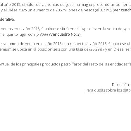
al año 2015, el valor de las ventas de gasolina magna presentó un aumento
y el Diésel tuvo un aumento de 206 millones de pesos (el 3.71%). (
Ver cuadr
derativa.
ventas en el año 2016, Sinaloa se situó en el lugar diez en la venta de gaso
el quinto lugar con (5.80%). (
Ver cuadro No. 3
).
del volumen de venta en el año 2016 con respecto al año 2015. Sinaloa se ub
emium se ubica en la posición seis con una tasa de (25.29%); y en Diesel se 
entual de los principales productos petrolíferos del resto de las entidades 
Dirección:
Para dudas sobre los datos