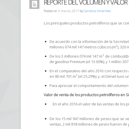
REPORTE DEL VOLUMEN Y VALOR D
Posted on
3 marzo, 2017
by
Carolina Amarillas
Los principales productos petrolíferos que se co
De acuerdo con la información de la Secretarí
3
millones 074 mil 147 metros cúbicos (m
), 320 
3
De los 3 millones 074 mil 147 m
de combustibl
de gasolina Premium (el 13.00%); y 1 millón 307
En el comparativo del año 2016 con respecto
3
en 80 mil 701 m
(el 25.29%); y, el Diésel tuvo
Para apreciar el comportamiento del volumen d
Valor de venta de los productos petrolíferos en S
En el año 2016 el valor de las ventas de los
De los 15 mil 947 millones de pesos que se ve
ventas, 2 mil 818 millones de pesos fueron de g