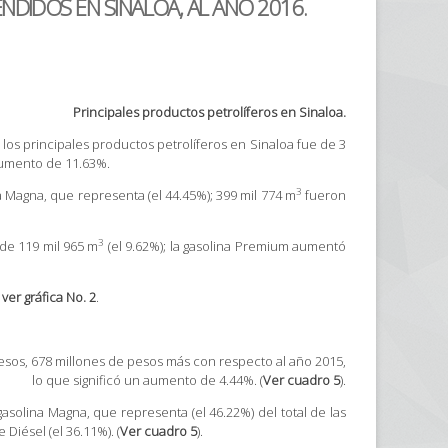
NDIDOS EN SINALOA, AL AÑO 2016.
Principales productos petrolíferos en Sinaloa.
los principales productos petrolíferos en Sinaloa fue de 3
aumento de 11.63%.
3
 Magna, que representa (el 44.45%); 399 mil 774 m
fueron
3
de 119 mil 965 m
(el 9.62%); la gasolina Premium aumentó
,
ver gráfica No. 2
.
 pesos, 678 millones de pesos más con respecto al año 2015,
lo que significó un aumento de 4.44%. (
Ver cuadro 5
).
solina Magna, que representa (el 46.22%) del total de las
Diésel (el 36.11%). (
Ver cuadro 5
).