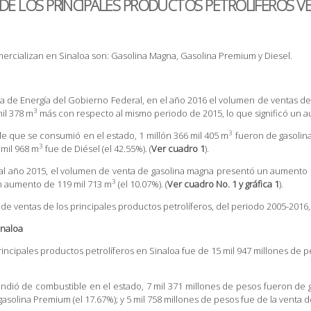
E LOS PRINCIPALES PRODUCTOS PETROLIFEROS VE
mercializan en Sinaloa son: Gasolina Magna, Gasolina Premium y Diesel.
a de Energía del Gobierno Federal, en el año 2016 el volumen de ventas de 
3
mil 378 m
más con respecto al mismo periodo de 2015, lo que significó un 
3
e que se consumió en el estado, 1 millón 366 mil 405 m
fueron de gasolina
3
 mil 968 m
fue de Diésel (el 42.55%). (
Ver cuadro 1
).
 al año 2015, el volumen de venta de gasolina magna presentó un aumento 
3
 un aumento de 119 mil 713 m
(el 10.07%). (
Ver cuadro No. 1 y gráfica 1
).
e ventas de los principales productos petrolíferos, del periodo 2005-2016
inaloa
 principales productos petrolíferos en Sinaloa fue de 15 mil 947 millones de
ndió de combustible en el estado, 7 mil 371 millones de pesos fueron de ga
asolina Premium (el 17.67%); y 5 mil 758 millones de pesos fue de la venta de 