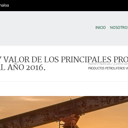
naloa
CODESIN | Sinaloa en Nú
El Comité de Evaluación Estadíst
INICIO
NOSOTRO
 VALOR DE LOS PRINCIPALES PR
Home
/
Noticias
/
¿Cómo va
L AÑO 2016.
PRODUCTOS PETROLIFEROS V