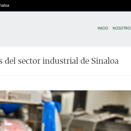
naloa
CODESIN | Sinaloa en Nú
El Comité de Evaluación Estadíst
INICIO
NOSOTRO
 del sector industrial de Sinaloa