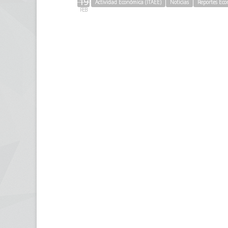
19
Actividad Económica (ITAEE)
Noticias
Reportes Eco
FEB