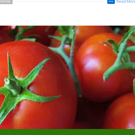
Read Mor
nomicos
•••