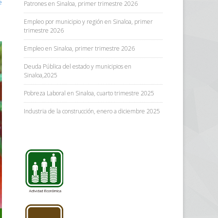
e
Patrones en Sinaloa, primer trimestre 2026
Empleo por municipio y región en Sinaloa, primer
trimestre 2026
Empleo en Sinaloa, primer trimestre 2026
Deuda Pública del estado y municipios en
Sinaloa,2025
Pobreza Laboral en Sinaloa, cuarto trimestre 2025
Industria de la construcción, enero a diciembre 2025