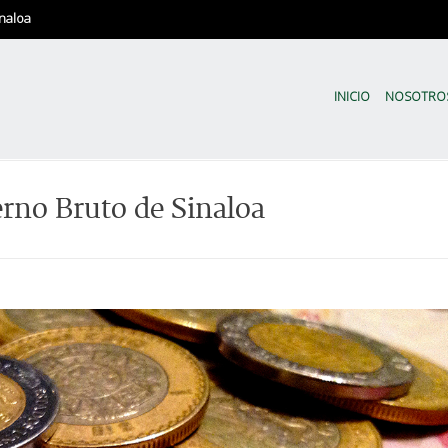
naloa
CODESIN | Sinaloa en Nú
El Comité de Evaluación Estadíst
INICIO
NOSOTRO
erno Bruto de Sinaloa