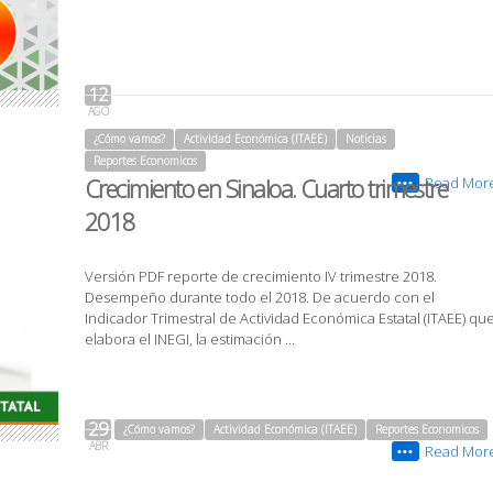
12
AGO
¿Cómo vamos?
Actividad Económica (ITAEE)
Noticias
Reportes Economicos
Crecimiento en Sinaloa. Cuarto trimestre
Read Mor
•••
2018
Versión PDF reporte de crecimiento IV trimestre 2018.
Desempeño durante todo el 2018. De acuerdo con el
Indicador Trimestral de Actividad Económica Estatal (ITAEE) qu
elabora el INEGI, la estimación ...
29
¿Cómo vamos?
Actividad Económica (ITAEE)
Reportes Economicos
ABR
Read Mor
•••