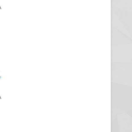
A
e
A