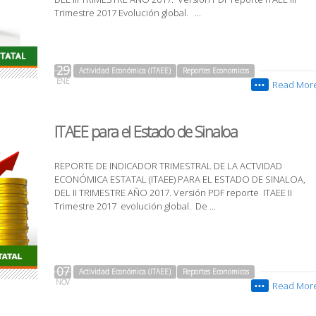
Trimestre 2017 Evolución global. ...
29
Actividad Económica (ITAEE)
Reportes Economicos
ENE
Read Mor
•••
ITAEE para el Estado de Sinaloa
REPORTE DE INDICADOR TRIMESTRAL DE LA ACTVIDAD
ECONÓMICA ESTATAL (ITAEE) PARA EL ESTADO DE SINALOA,
DEL II TRIMESTRE AÑO 2017. Versión PDF reporte ITAEE II
Trimestre 2017 evolución global. De ...
07
Actividad Económica (ITAEE)
Reportes Economicos
NOV
Read Mor
•••