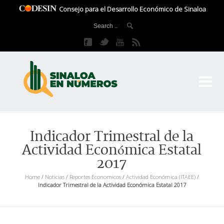
Consejo para el Desarrollo Económico de Sinaloa
CO
El 
Indicador Trimestral de la
Actividad Económica Estatal
2017
Home
/
Noticias
/
Reportes Economicos
/
Actividad Económica (ITAEE)
/
Indicador Trimestral de la Actividad Económica Estatal 2017