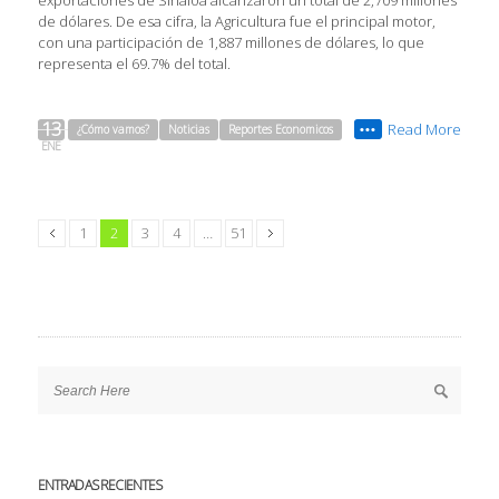
de dólares. De esa cifra, la Agricultura fue el principal motor,
con una participación de 1,887 millones de dólares, lo que
representa el 69.7% del total.
13
Read More
¿Cómo vamos?
Noticias
Reportes Economicos
•••
ENE
1
2
3
4
…
51
ENTRADAS RECIENTES