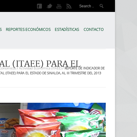
meros
ica Económica de Sinaloa, es un Comité Ciudadano, creado en 2007, que tien
S
REPORTES ECONÓMICOS
ESTADÍSTICAS
CONTACTO
L (ITAEE) PARA EL
Economicos
/
Actividad Económica (ITAEE)
/
REPORTE DE INDICADOR DE
L (ITAEE) PARA EL ESTADO DE SINALOA, AL III TRIMESTRE DEL 2013