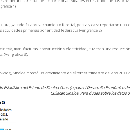
mestre del año 2013 fue de -0.91%. Por actividades el resultado fue: las act
gráfica 1).
cultura, ganadería, aprovechamiento forestal, pesca y caza reportaron una c
 actividades primarias por entidad federativa (ver gráfica 2).
a minería, manufacturas, construcción y electricidad), tuvieron una reducción
 (Ver gráfica 3).
ervicios), Sinaloa mostró un crecimiento en el tercer trimestre del año 2013 d
 Estadística del Estado de Sinaloa Consejo para el Desarrollo Económico de 
Culiacán Sinaloa, Para dudas sobre los datos o 