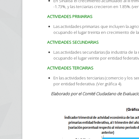
En Sinaloa el crecimiento acumulado al III tri
-1.73%, y las terciarias crecieron en 1.85%. (ver 
ACTIVIDADES PRIMARIAS
Las actividades primarias que incluyen la agri
ocupando el lugar treinta en crecimiento de las
ACTIVIDADES SECUNDARIAS
Las actividades secundarias (la industria de l
ocupando el lugar veinte por entidad federativa.
ACTIVIDADES TERCIARIAS
En las actividades terciarias (comercio y los s
por entidad federativa. (Ver gráfica 4).
Elaborado por el Comité Ciudadano de Evaluación